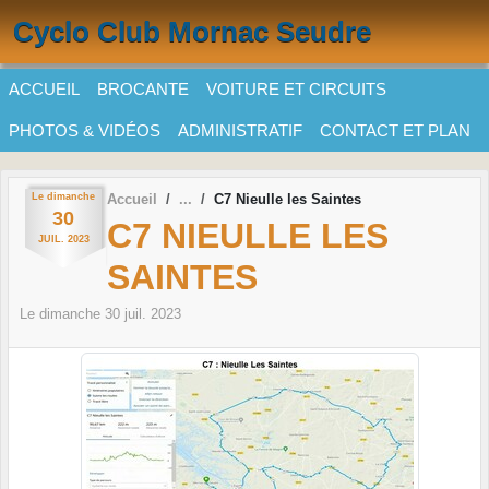
Panneau de gestion des cookies
Cyclo Club Mornac Seudre
ACCUEIL
BROCANTE
VOITURE ET CIRCUITS
PHOTOS & VIDÉOS
ADMINISTRATIF
CONTACT ET PLAN
Le
dimanche
Accueil
C7 Nieulle les Saintes
30
C7 NIEULLE LES
JUIL.
2023
SAINTES
Le
dimanche
30
juil.
2023