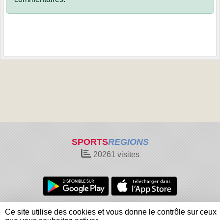
SPORTS
REGIONS
20261
visites
Charte cookies
Gestion des cookies
Ce site utilise des cookies et vous donne le contrôle sur ceux
Informations légales
Signaler un contenu inapproprié