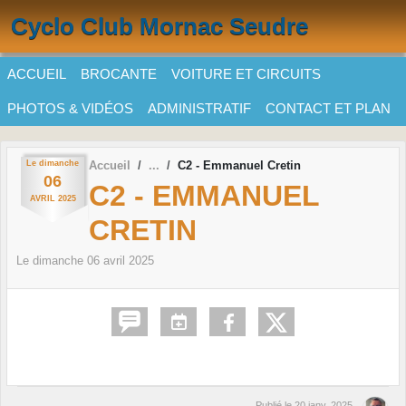
Panneau de gestion des cookies
Cyclo Club Mornac Seudre
ACCUEIL
BROCANTE
VOITURE ET CIRCUITS
PHOTOS & VIDÉOS
ADMINISTRATIF
CONTACT ET PLAN
Le
dimanche
Accueil
C2 - Emmanuel Cretin
06
C2 - EMMANUEL
AVRIL
2025
CRETIN
Le
dimanche
06
avril
2025
Publié le
20 janv. 2025