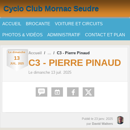
Panneau de gestion des cookies
Cyclo Club Mornac Seudre
ACCUEIL
BROCANTE
VOITURE ET CIRCUITS
PHOTOS & VIDÉOS
ADMINISTRATIF
CONTACT ET PLAN
Le
dimanche
Accueil
C3 - Pierre Pinaud
13
C3 - PIERRE PINAUD
JUIL.
2025
Le
dimanche
13
juil.
2025
Publié le
23 janv. 2025
par
David Walters