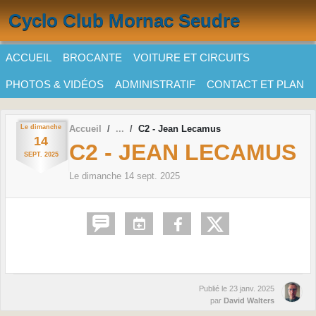
Panneau de gestion des cookies
Cyclo Club Mornac Seudre
ACCUEIL
BROCANTE
VOITURE ET CIRCUITS
PHOTOS & VIDÉOS
ADMINISTRATIF
CONTACT ET PLAN
Le
dimanche
Accueil
C2 - Jean Lecamus
14
C2 - JEAN LECAMUS
SEPT.
2025
Le
dimanche
14
sept.
2025
Publié le
23 janv. 2025
par
David Walters