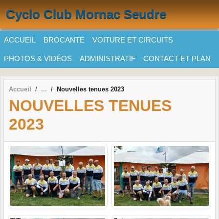
Panneau de gestion des cookies
Cyclo Club Mornac Seudre
ACCUEIL
BROCANTE
VOITURE ET CIRCUITS
PHOTOS & VIDÉOS
ADMINISTRATIF
CONTACT ET PLAN
Accueil
Nouvelles tenues 2023
NOUVELLES TENUES
2023