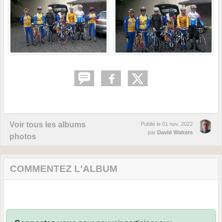
Voir tous les albums
Publié le
01 nov. 2022
par
David Walters
photos
COMMENTEZ L'ALBUM