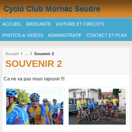
Panneau de gestion des cookies
Cyclo Club Mornac Seudre
ACCUEIL
BROCANTE
VOITURE ET CIRCUITS
PHOTOS & VIDÉOS
ADMINISTRATIF
CONTACT ET PLAN
Accueil
Souvenir 2
SOUVENIR 2
Ca ne va pas nous rajeunir !!!